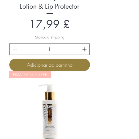
Lotion & Lip Protector
Preço
17,99 £
Standard shipping
Adicionar ao carrinho
FRAGRANCE FREE