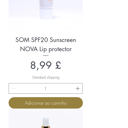
SOM SPF20 Sunscreen
NOVA Lip protector
Preço
8,99 £
Standard shipping
Adicionar ao carrinho