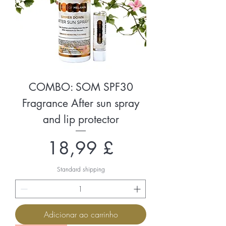
COMBO: SOM SPF30
Fragrance After sun spray
and lip protector
Preço
18,99 £
Standard shipping
Adicionar ao carrinho