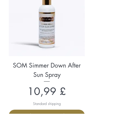
SOM Simmer Down After
Sun Spray
Preço
10,99 £
Standard shipping
Adicionar ao carrinho