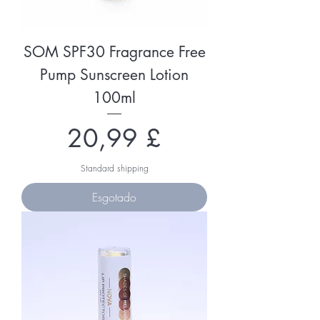
SOM SPF30 Fragrance Free
Pump Sunscreen Lotion
100ml
Preço
20,99 £
Standard shipping
Esgotado